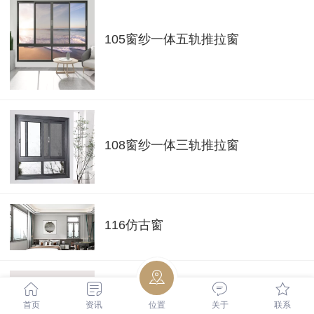
105窗纱一体五轨推拉窗
108窗纱一体三轨推拉窗
116仿古窗
首页
资讯
位置
关于
联系
118窗纱一体中式仿古窗